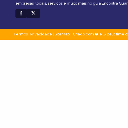
empresas, locais, serviços e muito mais no guia Encontra Guar
Termos
|
Privacidade
|
Sitemap
Criado com ❤️ e ☕ pelo time d