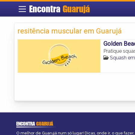
Encontra
Guarujá
resitência muscular em Guarujá
Golden Bea
Pratique squa
Squash em
ENCONTRA
GUARUJÁ
O melhor de Guarujá num só lugar! Dicas, onde ir, o que fazer