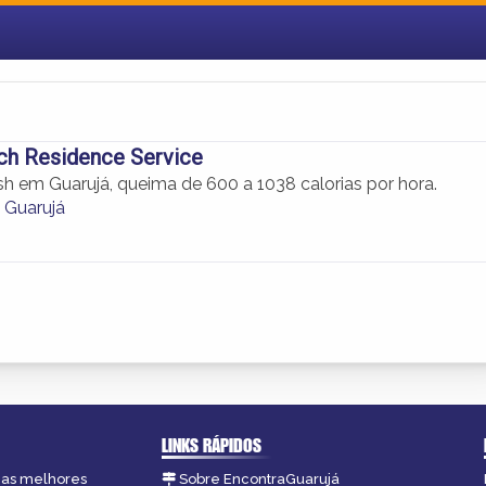
ch Residence Service
sh em Guarujá, queima de 600 a 1038 calorias por hora.
 Guarujá
LINKS RÁPIDOS
, as melhores
Sobre EncontraGuarujá