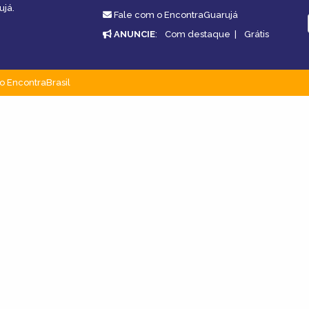
ujá.
Fale com o EncontraGuarujá
ANUNCIE
:
Com destaque
|
Grátis
o EncontraBrasil