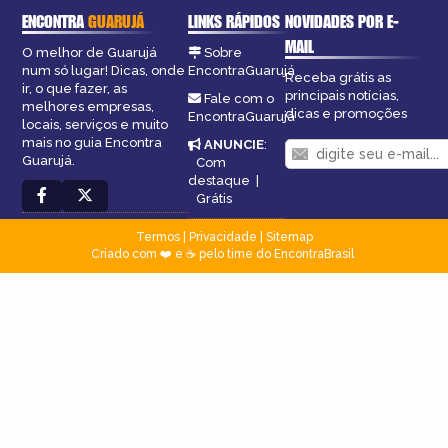
ENCONTRA
GUARUJÁ
LINKS RÁPIDOS
NOVIDADES POR E-
MAIL
O melhor de Guarujá
Sobre
num só lugar! Dicas, onde
EncontraGuarujá
Receba grátis as
ir, o que fazer, as
principais notícias,
Fale com o
melhores empresas,
dicas e promoções
EncontraGuarujá
locais, serviços e muito
mais no guia Encontra
ANUNCIE
:
Guarujá.
Com
destaque
|
Grátis
Termos
|
Privacidade
|
Sitemap
Criado com ❤️ e ☕ pelo time do EncontraBrasil