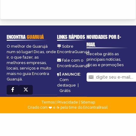
ENCONTRA
GUARUJÁ
LINKS RÁPIDOS
NOVIDADES POR E-
MAIL
O melhor de Guarujá
Sobre
num só lugar! Dicas, onde
EncontraGuarujá
Receba grátis as
ir, o que fazer, as
principais notícias,
Fale com o
melhores empresas,
dicas e promoções
EncontraGuarujá
locais, serviços e muito
mais no guia Encontra
ANUNCIE
:
Guarujá.
Com
destaque
|
Grátis
Termos
|
Privacidade
|
Sitemap
Criado com ❤️ e ☕ pelo time do EncontraBrasil