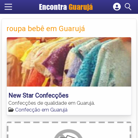
Encontra
Guarujá
Cadastrar empresa
Fazer login
roupa bebê em Guarujá
Criar conta
New Star Confecções
Confecções de qualidade em Guarujá.
Confecção em Guarujá