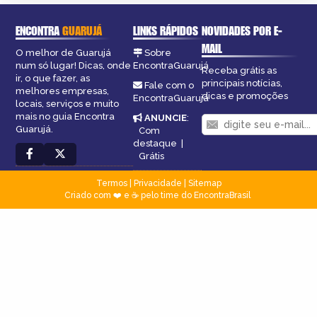
ENCONTRA
GUARUJÁ
LINKS RÁPIDOS
NOVIDADES POR E-
MAIL
O melhor de Guarujá
Sobre
num só lugar! Dicas, onde
EncontraGuarujá
Receba grátis as
ir, o que fazer, as
principais notícias,
Fale com o
melhores empresas,
dicas e promoções
EncontraGuarujá
locais, serviços e muito
mais no guia Encontra
ANUNCIE
:
Guarujá.
Com
destaque
|
Grátis
Termos
|
Privacidade
|
Sitemap
Criado com ❤️ e ☕ pelo time do EncontraBrasil