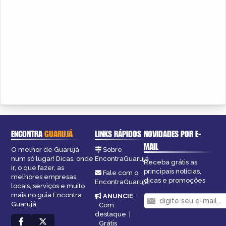
ENCONTRA
GUARUJÁ
LINKS RÁPIDOS
NOVIDADES POR E-
MAIL
O melhor de Guarujá
Sobre
num só lugar! Dicas, onde
EncontraGuarujá
Receba grátis as
ir, o que fazer, as
principais notícias,
Fale com o
melhores empresas,
dicas e promoções
EncontraGuarujá
locais, serviços e muito
mais no guia Encontra
ANUNCIE
:
Guarujá.
Com
destaque
|
Grátis