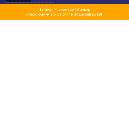
Termos
|
Privacidade
|
Sitemap
Criado com ❤️ e ☕ pelo time do EncontraBrasil