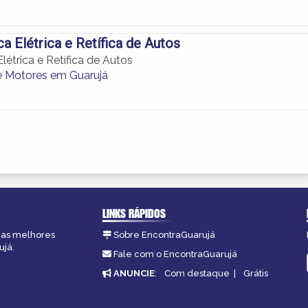
 Elétrica e Retífica de Autos
étrica e Retífica de Autos
de Motores em Guarujá
LINKS RÁPIDOS
, as melhores
Sobre EncontraGuarujá
ujá.
Fale com o EncontraGuarujá
ANUNCIE
:
Com destaque
|
Grátis