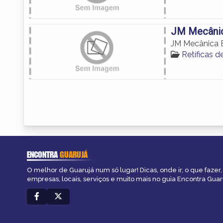
JM Mecânica
JM Mecânica El
Retíficas 
ENCONTRA
GUARUJÁ
O melhor de Guarujá num só lugar! Dicas, onde ir, o que fazer
empresas, locais, serviços e muito mais no guia Encontra Guar