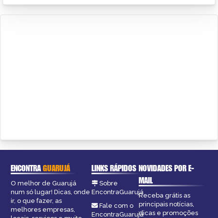
ENCONTRA
GUARUJÁ
LINKS RÁPIDOS
NOVIDADES POR E-
MAIL
O melhor de Guarujá
Sobre
num só lugar! Dicas, onde
EncontraGuarujá
Receba grátis as
ir, o que fazer, as
principais notícias,
Fale com o
melhores empresas,
dicas e promoções
EncontraGuarujá