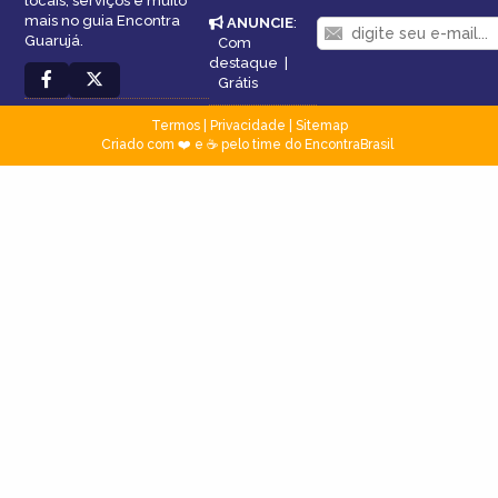
locais, serviços e muito
mais no guia Encontra
ANUNCIE
:
Guarujá.
Com
destaque
|
Grátis
Termos
|
Privacidade
|
Sitemap
Criado com ❤️ e ☕ pelo time do EncontraBrasil