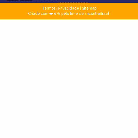
Termos
|
Privacidade
|
Sitemap
Criado com ❤️ e ☕ pelo time do EncontraBrasil