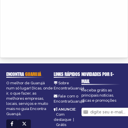
ENCONTRA
GUARUJÁ
LINKS RÁPIDOS
NOVIDADES POR E-
MAIL
O melhor de Guarujá
Sobre
num só lugar! Dicas, onde
EncontraGuarujá
Receba grátis as
ir, o que fazer, as
principais notícias,
Fale com o
melhores empresas,
dicas e promoções
EncontraGuarujá
locais, serviços e muito
mais no guia Encontra
ANUNCIE
:
Guarujá.
Com
destaque
|
Grátis