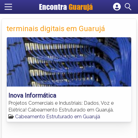
Encontra
Guarujá
Cadastrar empresa
Fazer login
terminais digitais em Guarujá
Criar conta
Inova Informática
Projetos Comerciais e Industriais: Dados, Voz e
Elétrica! Cabeamento Estruturado em Guarujá.
Cabeamento Estruturado em Guarujá