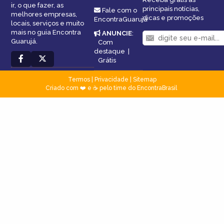
ir, o que fazer, as
principais notícias,
Fale com o
melhores empresas,
dicas e promoções
EncontraGuarujá
locais, serviços e muito
mais no guia Encontra
ANUNCIE
:
Guarujá.
Com
destaque
|
Grátis
Termos
|
Privacidade
|
Sitemap
Criado com ❤️ e ☕ pelo time do EncontraBrasil