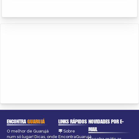
ENCONTRA
GUARUJÁ
LINKS RÁPIDOS
NOVIDADES POR E-
MAIL
O melhor de Guarujá
Sobre
num só lugar! Dicas, onde
EncontraGuarujá
Receba grátis as