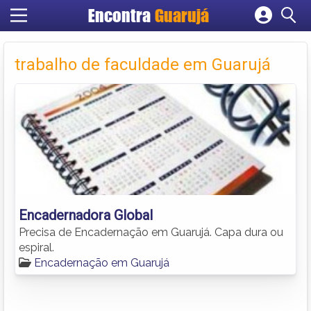
Encontra
Guarujá
Cadastrar empresa
Fazer login
trabalho de faculdade em Guarujá
Criar conta
Encadernadora Global
Precisa de Encadernação em Guarujá. Capa dura ou
espiral.
Encadernação em Guarujá