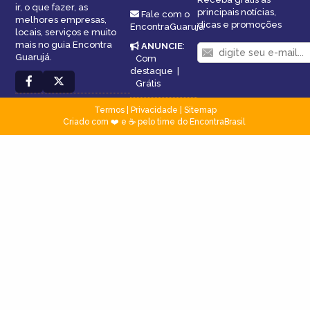
ir, o que fazer, as
principais notícias,
Fale com o
melhores empresas,
dicas e promoções
EncontraGuarujá
locais, serviços e muito
mais no guia Encontra
ANUNCIE
:
Guarujá.
Com
destaque
|
Grátis
Termos
|
Privacidade
|
Sitemap
Criado com ❤️ e ☕ pelo time do EncontraBrasil