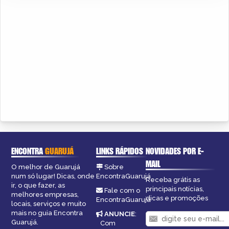
ENCONTRA
GUARUJÁ
LINKS RÁPIDOS
NOVIDADES POR E-
MAIL
O melhor de Guarujá
Sobre
num só lugar! Dicas, onde
EncontraGuarujá
Receba grátis as
ir, o que fazer, as
principais notícias,
Fale com o
melhores empresas,
dicas e promoções
EncontraGuarujá
locais, serviços e muito
mais no guia Encontra
ANUNCIE
:
Guarujá.
Com