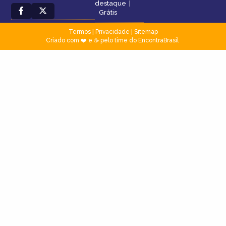
destaque
|
Grátis
Termos
|
Privacidade
|
Sitemap
Criado com ❤️ e ☕ pelo time do EncontraBrasil