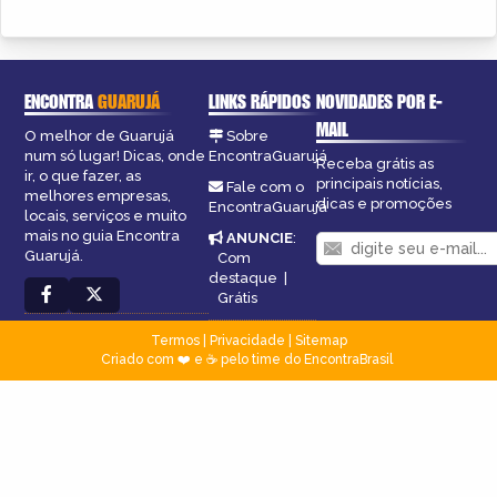
ENCONTRA
GUARUJÁ
LINKS RÁPIDOS
NOVIDADES POR E-
MAIL
O melhor de Guarujá
Sobre
num só lugar! Dicas, onde
EncontraGuarujá
Receba grátis as
ir, o que fazer, as
principais notícias,
Fale com o
melhores empresas,
dicas e promoções
EncontraGuarujá
locais, serviços e muito
mais no guia Encontra
ANUNCIE
:
Guarujá.
Com
destaque
|
Grátis
Termos
|
Privacidade
|
Sitemap
Criado com ❤️ e ☕ pelo time do EncontraBrasil