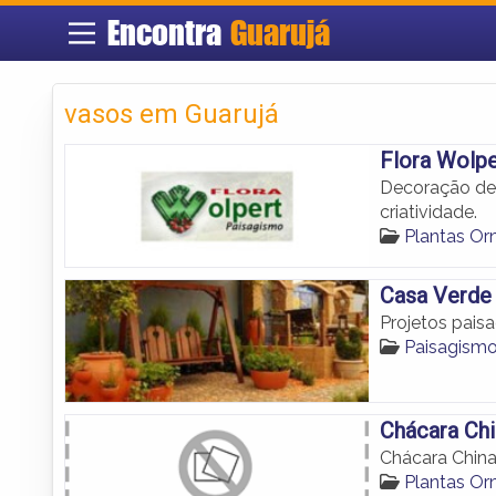
Encontra
Guarujá
vasos em Guarujá
Flora Wolpe
Decoração de 
criatividade.
Plantas Or
Casa Verde
Projetos pais
Paisagismo
Chácara Chi
Chácara Chin
Plantas Or