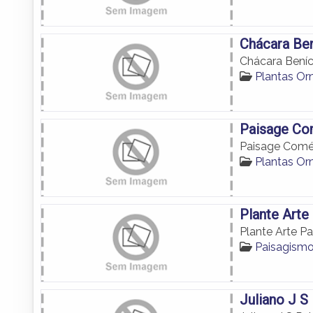
Chácara Ben
Chácara Beníc
Plantas Or
Paisage Com
Paisage Comér
Plantas Or
Plante Art
Plante Arte P
Paisagismo
Juliano J S