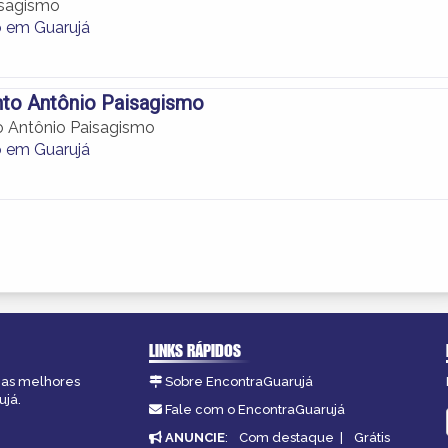
isagismo
 em Guarujá
nto Antônio Paisagismo
o Antônio Paisagismo
 em Guarujá
LINKS RÁPIDOS
, as melhores
Sobre EncontraGuarujá
ujá.
Fale com o EncontraGuarujá
ANUNCIE
:
Com destaque
|
Grátis