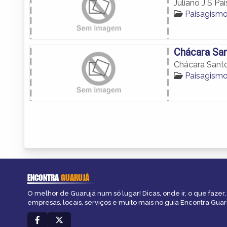
Juliano J S Pa
Paisagismo
Chácara Sa
Chácara Sant
Paisagismo
ENCONTRA
GUARUJÁ
O melhor de Guarujá num só lugar! Dicas, onde ir, o que fazer
empresas, locais, serviços e muito mais no guia Encontra Guar