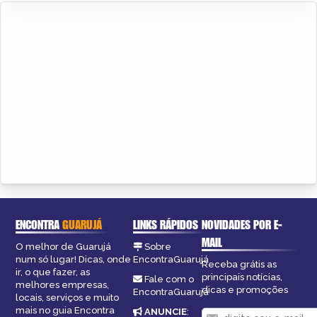
ENCONTRA
GUARUJÁ
LINKS RÁPIDOS
NOVIDADES POR E-
MAIL
O melhor de Guarujá
Sobre
num só lugar! Dicas, onde
EncontraGuarujá
Receba grátis as
ir, o que fazer, as
principais notícias,
Fale com o
melhores empresas,
dicas e promoções
EncontraGuarujá
locais, serviços e muito
mais no guia Encontra
ANUNCIE
: