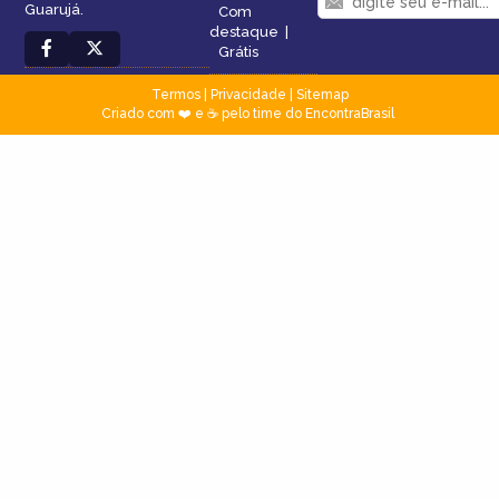
Guarujá.
Com
destaque
|
Grátis
Termos
|
Privacidade
|
Sitemap
Criado com ❤️ e ☕ pelo time do EncontraBrasil