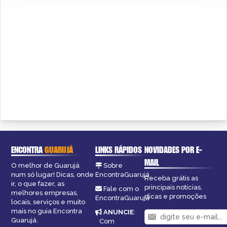
ENCONTRA
GUARUJÁ
LINKS RÁPIDOS
NOVIDADES POR E-
MAIL
O melhor de Guarujá
Sobre
num só lugar! Dicas, onde
EncontraGuarujá
Receba grátis as
ir, o que fazer, as
principais notícias,
Fale com o
melhores empresas,
dicas e promoções
EncontraGuarujá
locais, serviços e muito
mais no guia Encontra
ANUNCIE
:
Guarujá.
Com