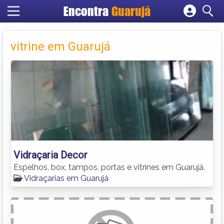
Encontra
Guarujá
Cadastrar empresa
Fazer login
vitrine em Guarujá
Criar conta
Vidraçaria Decor
Espelhos, box, tampos, portas e vitrines em Guarujá.
Vidraçarias em Guarujá