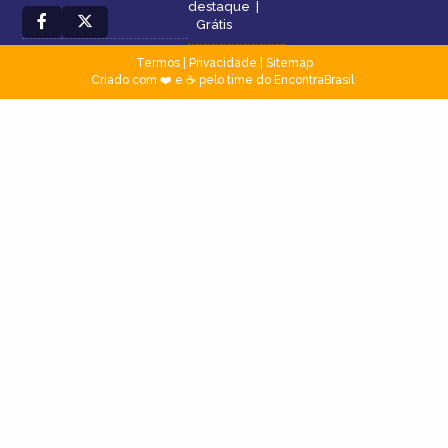
destaque
|
Grátis
Termos
|
Privacidade
|
Sitemap
Criado com ❤️ e ☕ pelo time do EncontraBrasil