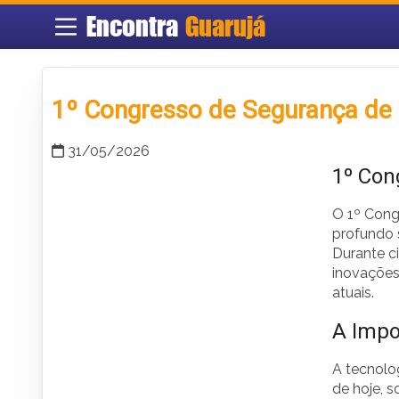
Encontra
Guarujá
1º Congresso de Segurança de G
31/05/2026
1º Con
O 1º Cong
profundo 
Durante ci
inovações
atuais.
A Impo
A tecnolo
de hoje, 