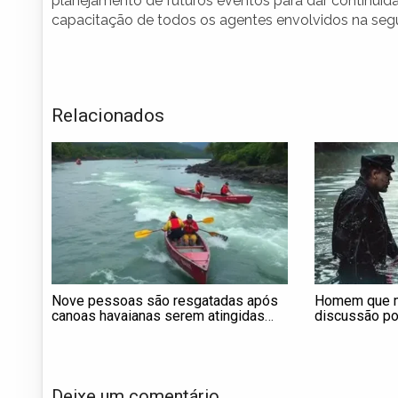
planejamento de futuros eventos para dar continuida
capacitação de todos os agentes envolvidos na segu
Relacionados
Nove pessoas são resgatadas após
Homem que m
canoas havaianas serem atingidas
discussão po
por correnteza no litoral de SP;
entrega à pol
VÍDEO
Deixe um comentário