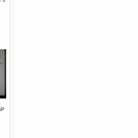
r a
SP