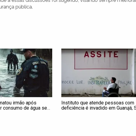
de a essas discussões foi sugerido, visando sempre melhora
rança pública.
atou irmão após
Instituto que atende pessoas com
r consumo de água se
deficiência é invadido em Guarujá, 
ícia