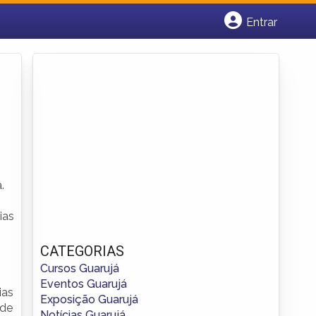
Entrar
Cadastrar empresa
Fazer login
Criar conta
.
ias
CATEGORIAS
Cursos Guarujá
Eventos Guarujá
ias
Exposição Guarujá
 de
Notícias Guarujá