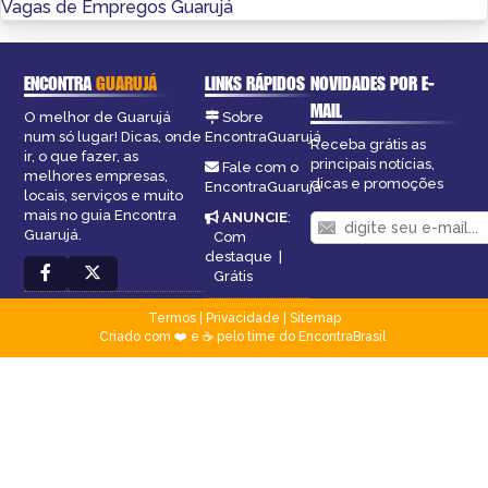
Vagas de Empregos Guarujá
ENCONTRA
GUARUJÁ
LINKS RÁPIDOS
NOVIDADES POR E-
MAIL
O melhor de Guarujá
Sobre
num só lugar! Dicas, onde
EncontraGuarujá
Receba grátis as
ir, o que fazer, as
principais notícias,
Fale com o
melhores empresas,
dicas e promoções
EncontraGuarujá
locais, serviços e muito
mais no guia Encontra
ANUNCIE
:
Guarujá.
Com
destaque
|
Grátis
Termos
|
Privacidade
|
Sitemap
Criado com ❤️ e ☕ pelo time do EncontraBrasil