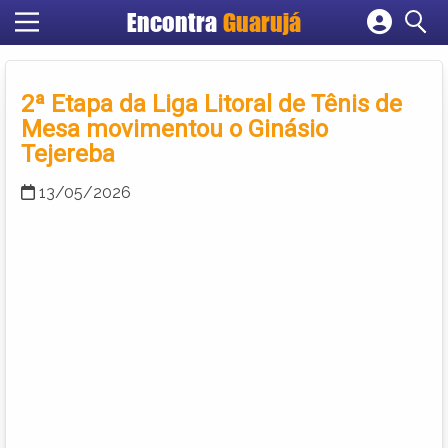
Encontra
Guarujá
Cadastrar empresa
Fazer login
2ª Etapa da Liga Litoral de Tênis de
Criar conta
Mesa movimentou o Ginásio
Tejereba
13/05/2026