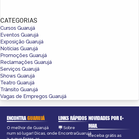
CATEGORIAS
Cursos Guarujá
Eventos Guarujá
Exposição Guarujá
Notícias Guarujá
Promoções Guarujá
Reclamações Guarujá
Serviços Guarujá
Shows Guarujá
Teatro Guarujá
Trânsito Guarujá
Vagas de Empregos Guarujá
ENCONTRA
GUARUJÁ
LINKS RÁPIDOS
NOVIDADES POR E-
MAIL
O melhor de Guarujá
Sobre
num só lugar! Dicas, onde
EncontraGuarujá
Receba grátis as
ir, o que fazer, as