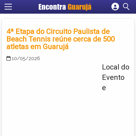
Encontra
Guarujá
Cadastrar empresa
Fazer login
4ª Etapa do Circuito Paulista de
Criar conta
Beach Tennis reúne cerca de 500
atletas em Guarujá
10/05/2026
Local do
Evento
e