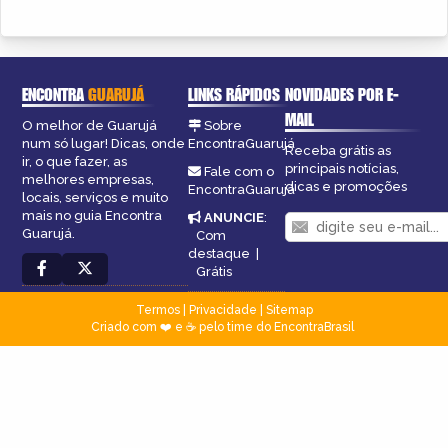
ENCONTRA
GUARUJÁ
LINKS RÁPIDOS
NOVIDADES POR E-
MAIL
O melhor de Guarujá
Sobre
num só lugar! Dicas, onde
EncontraGuarujá
Receba grátis as
ir, o que fazer, as
principais notícias,
Fale com o
melhores empresas,
dicas e promoções
EncontraGuarujá
locais, serviços e muito
mais no guia Encontra
ANUNCIE
:
Guarujá.
Com
destaque
|
Grátis
Termos
|
Privacidade
|
Sitemap
Criado com ❤️ e ☕ pelo time do EncontraBrasil