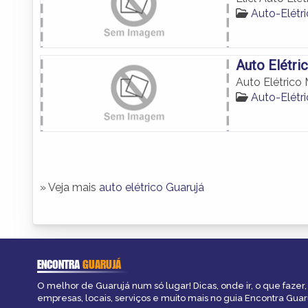
Auto-Elétr
Auto Elétri
Auto Elétrico
Auto-Elétr
» Veja mais
auto elétrico Guarujá
ENCONTRA
GUARUJÁ
O melhor de Guarujá num só lugar! Dicas, onde ir, o que fazer
empresas, locais, serviços e muito mais no guia Encontra Guar