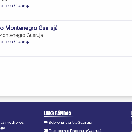
ico em Guarujá
co Montenegro Guarujá
 Montenegro Guarujá
ico em Guarujá
LINKS RÁPIDOS
, as melhores
Sobre EncontraGuarujá
ujá.
Fale com o EncontraGuarujá