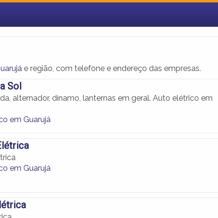
uarujá
e região, com telefone e endereço das empresas.
ca Sol
da, alternador, dínamo, lanternas em geral. Auto elétrico em
ico em Guarujá
létrica
trica
ico em Guarujá
létrica
rica