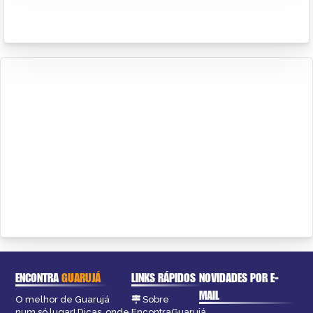
ENCONTRA
GUARUJÁ
LINKS RÁPIDOS
NOVIDADES POR E-
MAIL
O melhor de Guarujá
Sobre
num só lugar! Dicas, onde
EncontraGuarujá