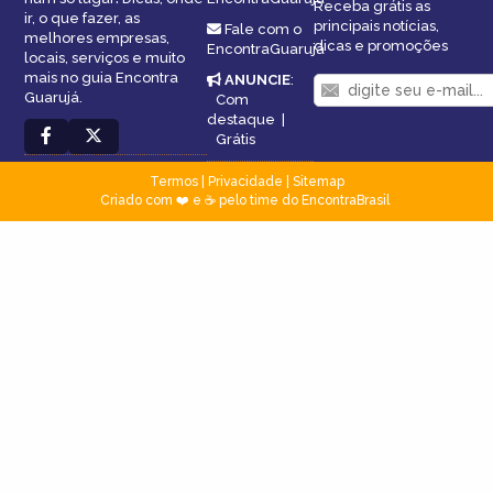
Receba grátis as
ir, o que fazer, as
principais notícias,
Fale com o
melhores empresas,
dicas e promoções
EncontraGuarujá
locais, serviços e muito
mais no guia Encontra
ANUNCIE
:
Guarujá.
Com
destaque
|
Grátis
Termos
|
Privacidade
|
Sitemap
Criado com ❤️ e ☕ pelo time do EncontraBrasil