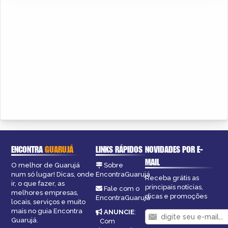
ENCONTRA
GUARUJÁ
LINKS RÁPIDOS
NOVIDADES POR E-
MAIL
O melhor de Guarujá
Sobre
num só lugar! Dicas, onde
EncontraGuarujá
Receba grátis as
ir, o que fazer, as
principais notícias,
Fale com o
melhores empresas,
dicas e promoções
EncontraGuarujá
locais, serviços e muito
mais no guia Encontra
ANUNCIE
:
Guarujá.
Com