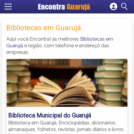
Encontra
Guarujá
Cadastrar empresa
Fazer login
Bibliotecas em Guarujá
Criar conta
Aqui você Encontra! as melhores
Bibliotecas em
Guarujá
e região, com telefone e endereço das
empresas.
Biblioteca Municipal do Guarujá
Biblioteca em Guarujá. Enciclopédias, dicionários,
almanaques, folhetos, revistas, jornais diários e livros.