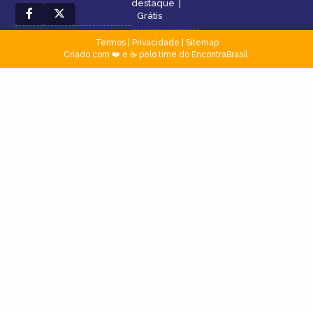
destaque
|
Grátis
Termos
|
Privacidade
|
Sitemap
Criado com ❤️ e ☕ pelo time do EncontraBrasil