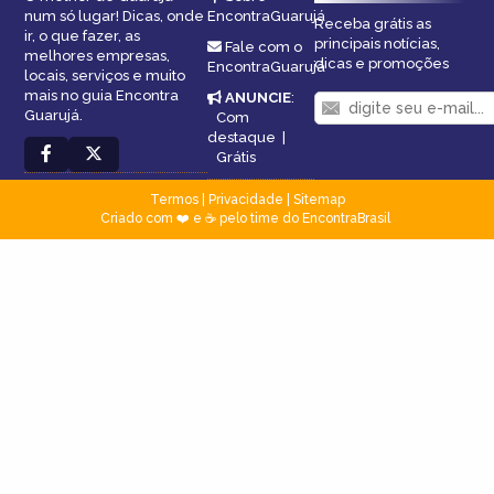
num só lugar! Dicas, onde
EncontraGuarujá
Receba grátis as
ir, o que fazer, as
principais notícias,
Fale com o
melhores empresas,
dicas e promoções
EncontraGuarujá
locais, serviços e muito
mais no guia Encontra
ANUNCIE
:
Guarujá.
Com
destaque
|
Grátis
Termos
|
Privacidade
|
Sitemap
Criado com ❤️ e ☕ pelo time do EncontraBrasil