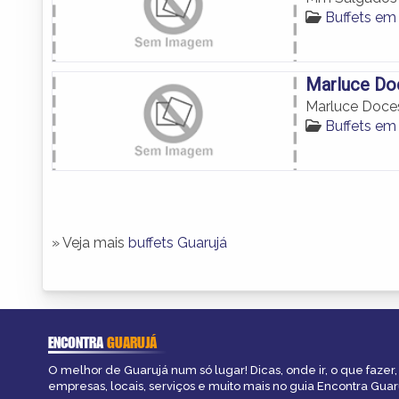
Buffets em
Marluce Do
Marluce Doce
Buffets em
» Veja mais
buffets Guarujá
ENCONTRA
GUARUJÁ
O melhor de Guarujá num só lugar! Dicas, onde ir, o que fazer
empresas, locais, serviços e muito mais no guia Encontra Guar