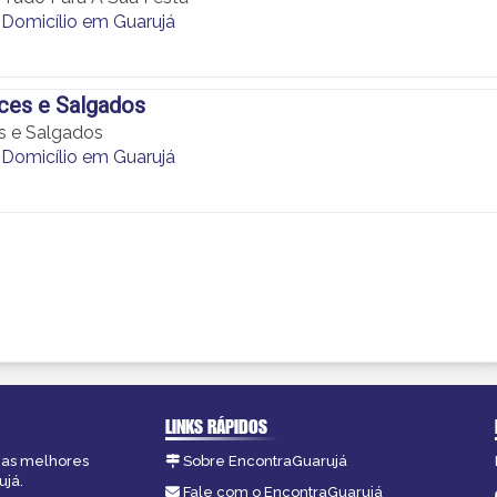
 Domicílio em Guarujá
ces e Salgados
s e Salgados
 Domicílio em Guarujá
LINKS RÁPIDOS
, as melhores
Sobre EncontraGuarujá
ujá.
Fale com o EncontraGuarujá