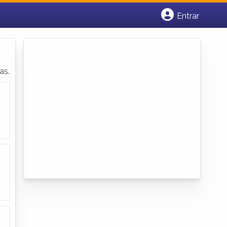
Entrar
Cadastrar empresa
Fazer login
Criar conta
as.