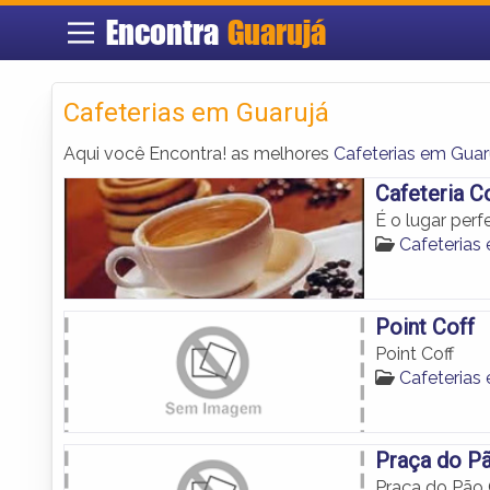
Encontra
Guarujá
Cafeterias em Guarujá
Aqui você Encontra! as melhores
Cafeterias em Guar
Cafeteria C
É o lugar per
Cafeterias
Point Coff
Point Coff
Cafeterias
Praça do Pã
Praça do Pão 