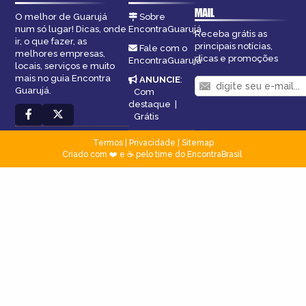
MAIL
O melhor de Guarujá
Sobre
num só lugar! Dicas, onde
EncontraGuarujá
Receba grátis as
ir, o que fazer, as
principais notícias,
Fale com o
melhores empresas,
dicas e promoções
EncontraGuarujá
locais, serviços e muito
mais no guia Encontra
ANUNCIE
:
Guarujá.
Com
destaque
|
Grátis
Termos
|
Privacidade
|
Sitemap
Criado com ❤️ e ☕ pelo time do EncontraBrasil