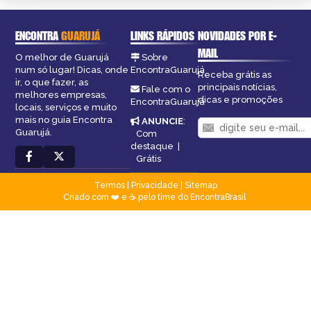
ENCONTRA
GUARUJÁ
LINKS RÁPIDOS
NOVIDADES POR E-
MAIL
O melhor de Guarujá
Sobre
num só lugar! Dicas, onde
EncontraGuarujá
Receba grátis as
ir, o que fazer, as
principais notícias,
Fale com o
melhores empresas,
dicas e promoções
EncontraGuarujá
locais, serviços e muito
mais no guia Encontra
ANUNCIE
:
Guarujá.
Com
destaque
|
Grátis
Termos
|
Privacidade
|
Sitemap
Criado com ❤️ e ☕ pelo time do EncontraBrasil