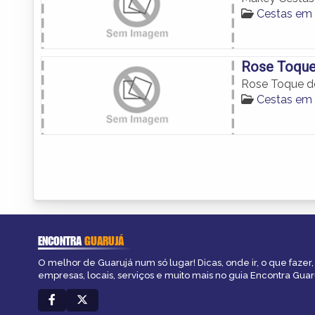
Cestas em 
Rose Toque
Rose Toque d
Cestas em 
ENCONTRA
GUARUJÁ
O melhor de Guarujá num só lugar! Dicas, onde ir, o que fazer
empresas, locais, serviços e muito mais no guia Encontra Guar