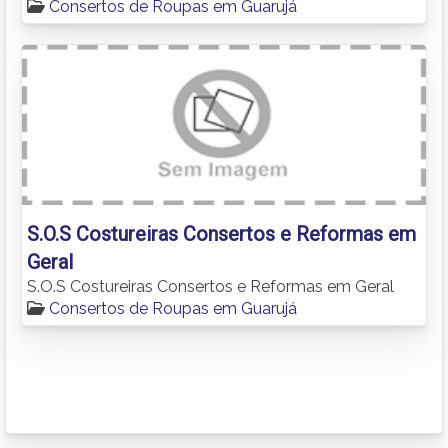
Consertos de Roupas em Guarujá
S.O.S Costureiras Consertos e Reformas em
Geral
S.O.S Costureiras Consertos e Reformas em Geral
Consertos de Roupas em Guarujá