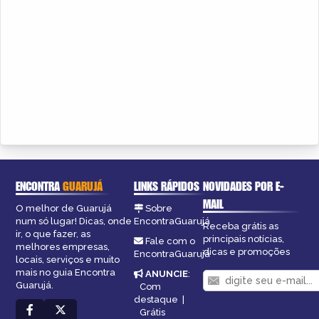
ENCONTRA
GUARUJÁ
LINKS RÁPIDOS
NOVIDADES POR E-
MAIL
O melhor de Guarujá
Sobre
num só lugar! Dicas, onde
EncontraGuarujá
Receba grátis as
ir, o que fazer, as
principais notícias,
Fale com o
melhores empresas,
dicas e promoções
EncontraGuarujá
locais, serviços e muito
mais no guia Encontra
ANUNCIE
:
Guarujá.
Com
destaque
|
Grátis