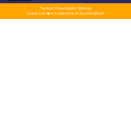
Termos
|
Privacidade
|
Sitemap
Criado com ❤️ e ☕ pelo time do EncontraBrasil