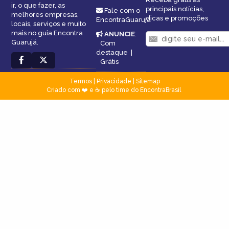
ir, o que fazer, as
principais notícias,
Fale com o
melhores empresas,
dicas e promoções
EncontraGuarujá
locais, serviços e muito
mais no guia Encontra
ANUNCIE
:
Guarujá.
Com
destaque
|
Grátis
Termos
|
Privacidade
|
Sitemap
Criado com ❤️ e ☕ pelo time do EncontraBrasil