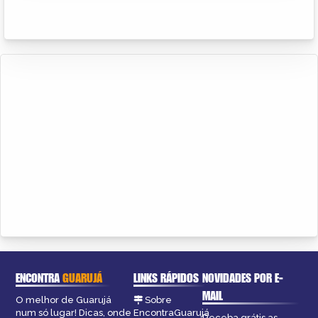
ENCONTRA
GUARUJÁ
LINKS RÁPIDOS
NOVIDADES POR E-
MAIL
O melhor de Guarujá
Sobre
num só lugar! Dicas, onde
EncontraGuarujá
Receba grátis as