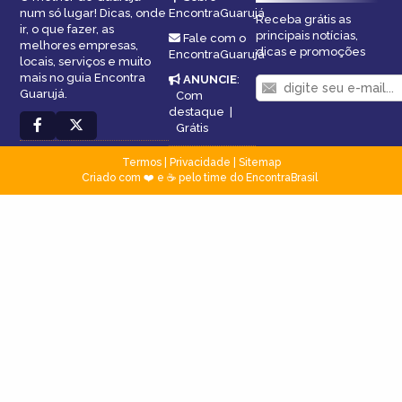
num só lugar! Dicas, onde
EncontraGuarujá
Receba grátis as
ir, o que fazer, as
principais notícias,
Fale com o
melhores empresas,
dicas e promoções
EncontraGuarujá
locais, serviços e muito
mais no guia Encontra
ANUNCIE
:
Guarujá.
Com
destaque
|
Grátis
Termos
|
Privacidade
|
Sitemap
Criado com ❤️ e ☕ pelo time do EncontraBrasil