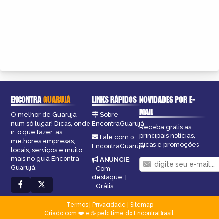
ENCONTRA
GUARUJÁ
LINKS RÁPIDOS
NOVIDADES POR E-
MAIL
O melhor de Guarujá
Sobre
num só lugar! Dicas, onde
EncontraGuarujá
Receba grátis as
ir, o que fazer, as
principais notícias,
Fale com o
melhores empresas,
dicas e promoções
EncontraGuarujá
locais, serviços e muito
mais no guia Encontra
ANUNCIE
:
Guarujá.
Com
destaque
|
Grátis
Termos
|
Privacidade
|
Sitemap
Criado com ❤️ e ☕ pelo time do EncontraBrasil