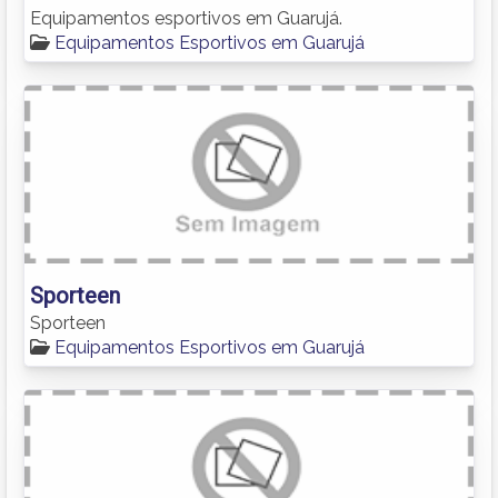
Equipamentos esportivos em Guarujá.
Equipamentos Esportivos em Guarujá
Sporteen
Sporteen
Equipamentos Esportivos em Guarujá