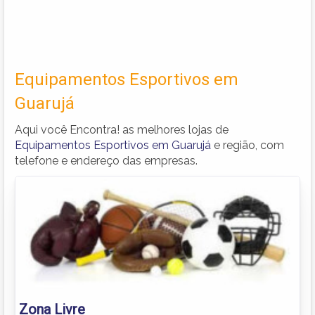
Equipamentos Esportivos em
Guarujá
Aqui você Encontra! as melhores lojas de
Equipamentos Esportivos em Guarujá
e região, com
telefone e endereço das empresas.
Zona Livre