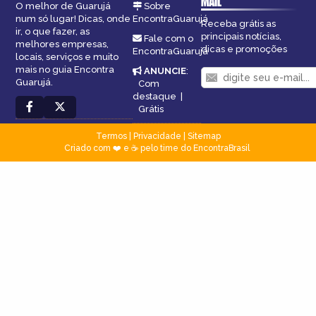
MAIL
O melhor de Guarujá
Sobre
num só lugar! Dicas, onde
EncontraGuarujá
Receba grátis as
ir, o que fazer, as
principais notícias,
Fale com o
melhores empresas,
dicas e promoções
EncontraGuarujá
locais, serviços e muito
mais no guia Encontra
ANUNCIE
:
Guarujá.
Com
destaque
|
Grátis
Termos
|
Privacidade
|
Sitemap
Criado com ❤️ e ☕ pelo time do EncontraBrasil