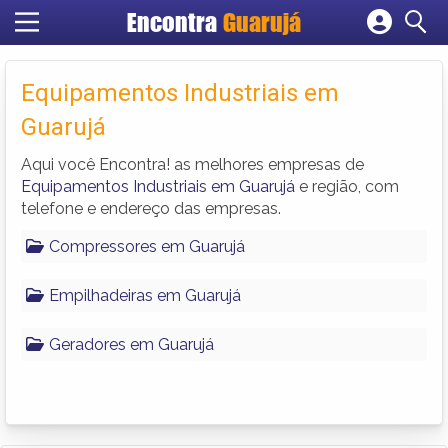
Encontra
Guarujá
Cadastrar empresa
Fazer login
Equipamentos Industriais em
Criar conta
Guarujá
Aqui você Encontra! as melhores empresas de
Equipamentos Industriais em Guarujá
e região, com
telefone e endereço das empresas.
Compressores em Guarujá
Empilhadeiras em Guarujá
Geradores em Guarujá