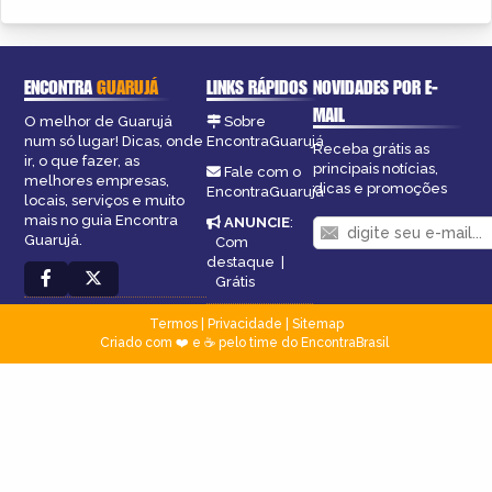
ENCONTRA
GUARUJÁ
LINKS RÁPIDOS
NOVIDADES POR E-
MAIL
O melhor de Guarujá
Sobre
num só lugar! Dicas, onde
EncontraGuarujá
Receba grátis as
ir, o que fazer, as
principais notícias,
Fale com o
melhores empresas,
dicas e promoções
EncontraGuarujá
locais, serviços e muito
mais no guia Encontra
ANUNCIE
:
Guarujá.
Com
destaque
|
Grátis
Termos
|
Privacidade
|
Sitemap
Criado com ❤️ e ☕ pelo time do EncontraBrasil