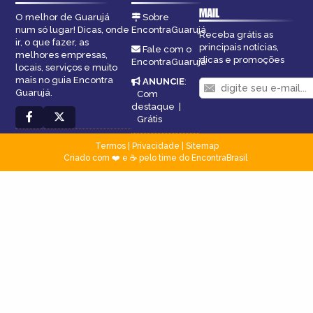
MAIL
O melhor de Guarujá
Sobre
num só lugar! Dicas, onde
EncontraGuarujá
Receba grátis as
ir, o que fazer, as
principais notícias,
Fale com o
melhores empresas,
dicas e promoções
EncontraGuarujá
locais, serviços e muito
mais no guia Encontra
ANUNCIE
:
Guarujá.
Com
destaque
|
Grátis
Termos
|
Privacidade
|
Sitemap
Criado com ❤️ e ☕ pelo time do EncontraBrasil