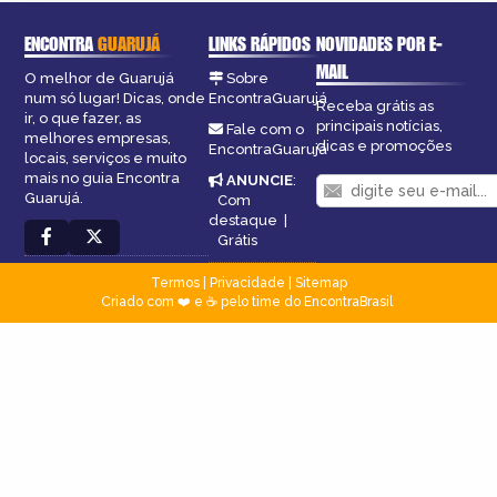
ENCONTRA
GUARUJÁ
LINKS RÁPIDOS
NOVIDADES POR E-
MAIL
O melhor de Guarujá
Sobre
num só lugar! Dicas, onde
EncontraGuarujá
Receba grátis as
ir, o que fazer, as
principais notícias,
Fale com o
melhores empresas,
dicas e promoções
EncontraGuarujá
locais, serviços e muito
mais no guia Encontra
ANUNCIE
:
Guarujá.
Com
destaque
|
Grátis
Termos
|
Privacidade
|
Sitemap
Criado com ❤️ e ☕ pelo time do EncontraBrasil