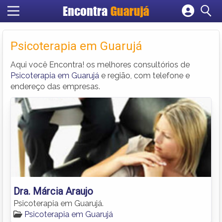
Encontra
Guarujá
Cadastrar empresa
Fazer login
Psicoterapia em Guarujá
Criar conta
Aqui você Encontra! os melhores consultórios de
Psicoterapia em Guarujá
e região, com telefone e
endereço das empresas.
Dra. Márcia Araujo
Psicoterapia em Guarujá.
Psicoterapia em Guarujá