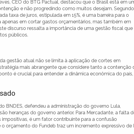
eves, CEO do BTG Pactual, destacou que o Brasil está em u
ontenção e não progredindo como muitos desejam. Segundo
vada taxa de juros, estipulada em 15%, é uma barreira para o
stá apenas em cortar gastos orçamentários, mas também em
Este discurso ressalta a importância de uma gestão fiscal que
tos públicos.
a gestão atual não se limita à aplicação de cortes em
stratégia mais abrangente que considere tanto a contenção 
 ponto é crucial para entender a dinâmica econômica do país,
ssado
e do BNDES, defendeu a administração do governo Lula,
ão heranças do governo anterior. Para Mercadante, a falta d
impositivas, é um fator contribuinte para a confusão
ue o orçamento do Fundeb traz um incremento expressivo de