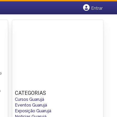
Entrar
Cadastrar empresa
Fazer login
Criar conta
e
a
CATEGORIAS
Cursos Guarujá
Eventos Guarujá
Exposição Guarujá
Notícias Guarujá