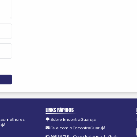
LINKS RÁPIDOS
, as melhores
Sobre EncontraGuarujá
ujá.
Fale com o EncontraGuarujá
ANUNCIE
:
Com destaque
|
Grátis