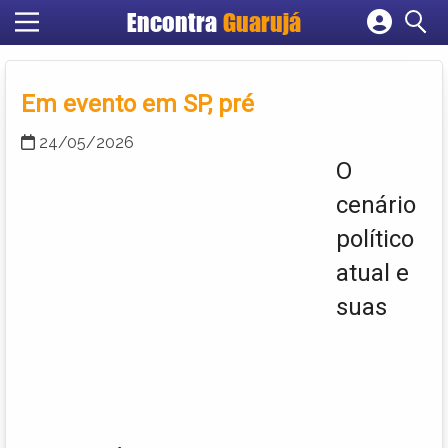
Encontra
Guarujá
Cadastrar empresa
Fazer login
Em evento em SP, pré
Criar conta
24/05/2026
O
cenário
político
atual e
suas