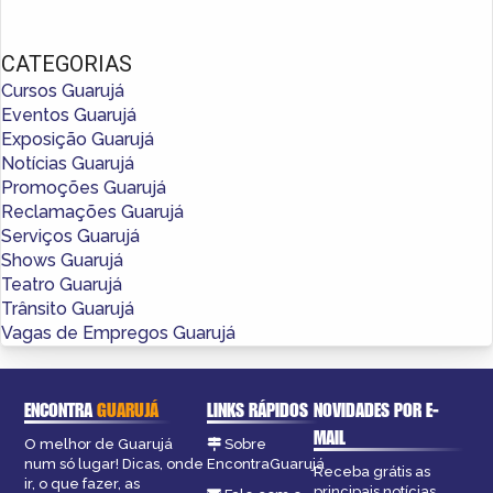
CATEGORIAS
Cursos Guarujá
Eventos Guarujá
Exposição Guarujá
Notícias Guarujá
Promoções Guarujá
Reclamações Guarujá
Serviços Guarujá
Shows Guarujá
Teatro Guarujá
Trânsito Guarujá
Vagas de Empregos Guarujá
ENCONTRA
GUARUJÁ
LINKS RÁPIDOS
NOVIDADES POR E-
MAIL
O melhor de Guarujá
Sobre
num só lugar! Dicas, onde
EncontraGuarujá
Receba grátis as
ir, o que fazer, as
principais notícias,