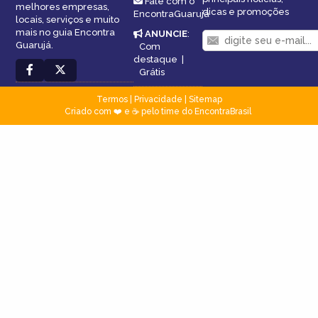
Fale com o
melhores empresas,
dicas e promoções
EncontraGuarujá
locais, serviços e muito
mais no guia Encontra
ANUNCIE
:
Guarujá.
Com
destaque
|
Grátis
Termos
|
Privacidade
|
Sitemap
Criado com ❤️ e ☕ pelo time do EncontraBrasil