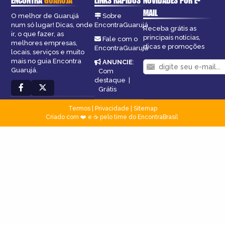
ENCONTRA
GUARUJÁ
LINKS RÁPIDOS
NOVIDADES POR E-
MAIL
O melhor de Guarujá
Sobre
num só lugar! Dicas, onde
EncontraGuarujá
Receba grátis as
ir, o que fazer, as
principais notícias,
Fale com o
melhores empresas,
dicas e promoções
EncontraGuarujá
locais, serviços e muito
mais no guia Encontra
ANUNCIE
:
Guarujá.
Com
destaque
|
Grátis
Termos
|
Privacidade
|
Sitemap
Criado com ❤️ e ☕ pelo time do EncontraBrasil