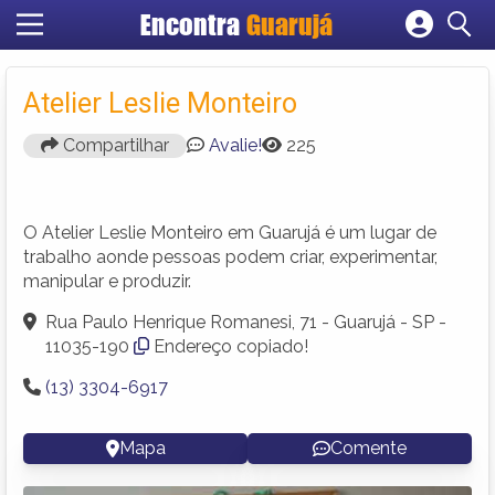
Encontra
Guarujá
Cadastrar empresa
Fazer login
Atelier Leslie Monteiro
Criar conta
Compartilhar
Avalie!
225
O Atelier Leslie Monteiro em Guarujá é um lugar de
trabalho aonde pessoas podem criar, experimentar,
manipular e produzir.
Rua Paulo Henrique Romanesi, 71 - Guarujá - SP -
11035-190
Endereço copiado!
(13) 3304-6917
Mapa
Comente