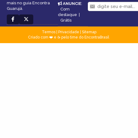
mais no guia Encontra
ANUNCIE
:
Guarujá.
Com
destaque
|
Grátis
Termos
|
Privacidade
|
Sitemap
Criado com ❤️ e ☕ pelo time do EncontraBrasil