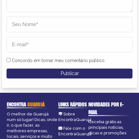
Concordo em tornar meu comentário público
ENCONTRA
GUARUJÁ
LINKS RÁPIDOS
NOVIDADES POR E-
MAIL
O melhor de Guarujá
Sobre
num só lugar! Dicas, onde
EncontraGuarujá
Receba grátis as
ir, o que fazer, as
principais notícias,
Fale com o
melhores empresas,
dicas e promoções
EncontraGuarujá
locais, serviços e muito