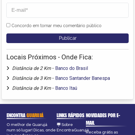
Concordo em tornar meu comentário público
Locais Próximos - Onde Fica:
Distância de 2 Km
-
Banco do Brasil
Distância de 3 Km
-
Banco Santander Banespa
Distância de 3 Km
-
Banco Itaú
ENCONTRA
GUARUJÁ
LINKS RÁPIDOS
NOVIDADES POR E-
MAIL
O melhor de Guarujá
Sobre
num só lugar! Dicas, onde
EncontraGuarujá
Receba grátis as