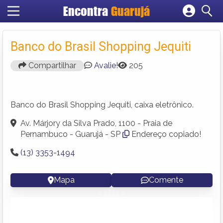
Encontra
Guarujá
Cadastrar empresa
Fazer login
Banco do Brasil Shopping Jequiti
Criar conta
Compartilhar
Avalie!
205
Banco do Brasil Shopping Jequiti, caixa eletrônico.
Av. Márjory da Silva Prado, 1100 - Praia de
Pernambuco - Guarujá - SP
Endereço copiado!
(13) 3353-1494
Mapa
Comente