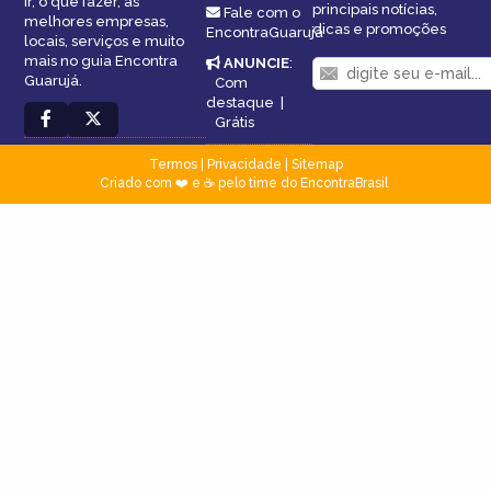
ir, o que fazer, as
principais notícias,
Fale com o
melhores empresas,
dicas e promoções
EncontraGuarujá
locais, serviços e muito
mais no guia Encontra
ANUNCIE
:
Guarujá.
Com
destaque
|
Grátis
Termos
|
Privacidade
|
Sitemap
Criado com ❤️ e ☕ pelo time do EncontraBrasil