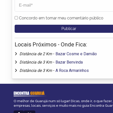
Concordo em tornar meu comentário público
Locais Próximos - Onde Fica:
Distância de 2 Km
-
Bazar Cosme e Damião
Distância de 3 Km
-
Bazar Benvinda
Distância de 3 Km
-
A Roca Armarinhos
ENCONTRA
GUARUJÁ
O melhor de Guarujá num só lugar! Dicas, onde ir, o que fazer
empresas, locais, serviços e muito mais no guia Encontra Guar