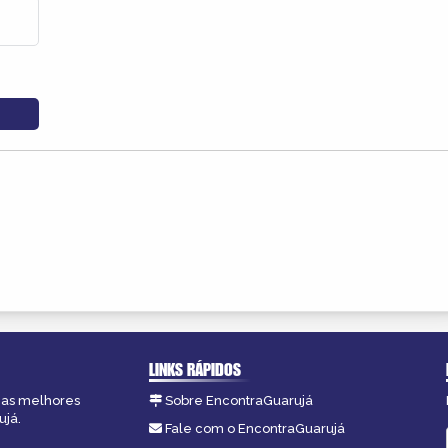
LINKS RÁPIDOS
, as melhores
Sobre EncontraGuarujá
ujá.
Fale com o EncontraGuarujá