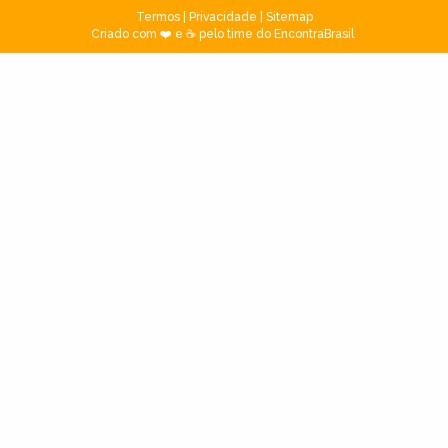
Termos
|
Privacidade
|
Sitemap
Criado com ❤️ e ☕ pelo time do EncontraBrasil