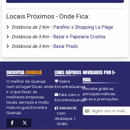
Locais Próximos - Onde Fica:
Distância de 2 Km
-
Parafinu´s Shopping La Plage
Distância de 3 Km
-
Bazar e Papelaria Cristina
Distância de 3 Km
-
Bazar Prado
ENCONTRA
GUARUJÁ
LINKS RÁPIDOS
NOVIDADES POR E-
MAIL
O melhor de Guarujá
Sobre
num só lugar! Dicas, onde
EncontraGuarujá
Receba grátis as
ir, o que fazer, as
principais notícias,
Fale com o
melhores empresas,
dicas e promoções
EncontraGuarujá
locais, serviços e muito
mais no guia Encontra
ANUNCIE
:
Guarujá.
Com
destaque
|
Grátis