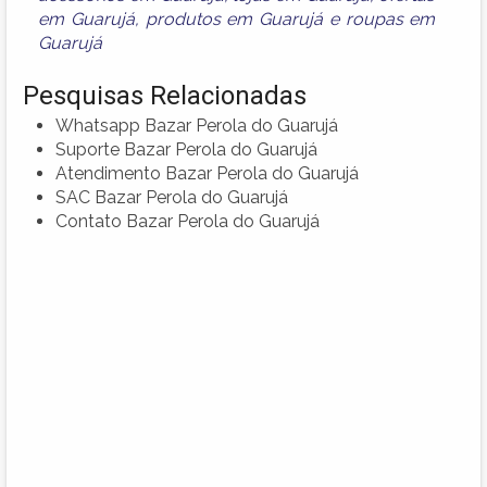
em Guarujá
,
produtos em Guarujá
e
roupas em
Guarujá
Pesquisas Relacionadas
Whatsapp Bazar Perola do Guarujá
Suporte Bazar Perola do Guarujá
Atendimento Bazar Perola do Guarujá
SAC Bazar Perola do Guarujá
Contato Bazar Perola do Guarujá