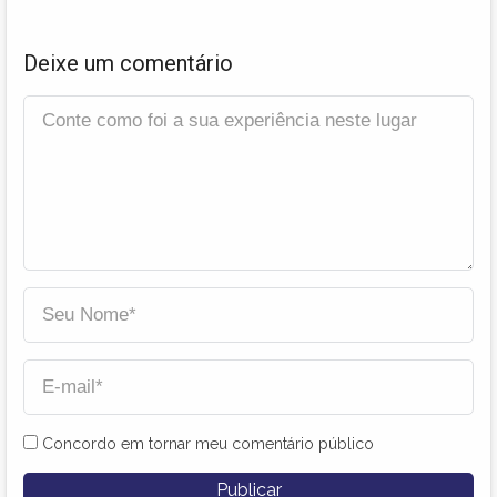
Deixe um comentário
Concordo em tornar meu comentário público