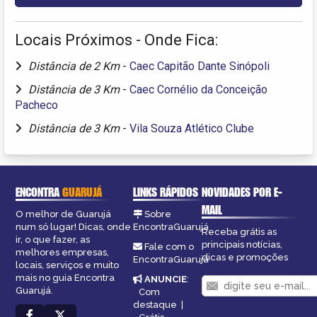
Locais Próximos - Onde Fica:
Distância de 2 Km
-
Caec Capitão Dante Sinópoli
Distância de 3 Km
-
Caec Cornélio da Conceição
Pacheco
Distância de 3 Km
-
Vila Souza Atlético Clube
ENCONTRA
GUARUJÁ
LINKS RÁPIDOS
NOVIDADES POR E-
MAIL
O melhor de Guarujá
Sobre
num só lugar! Dicas, onde
EncontraGuarujá
Receba grátis as
ir, o que fazer, as
principais notícias,
Fale com o
melhores empresas,
dicas e promoções
EncontraGuarujá
locais, serviços e muito
mais no guia Encontra
ANUNCIE
:
Guarujá.
Com
destaque
|