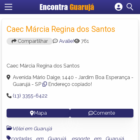
Encontra
Guarujá
Cadastrar empresa
Fazer login
Caec Márcia Regina dos Santos
Criar conta
Compartilhar
Avalie!
761
Caec Márcia Regina dos Santos
Avenida Mário Daige, 1440 - Jardim Boa Esperança -
Guarujá - SP
Endereço copiado!
(13) 3355-6422
Mapa
Comente
Vôlei em Guarujá
cortadas em Guarujá
,
esporte em Guarujá
,