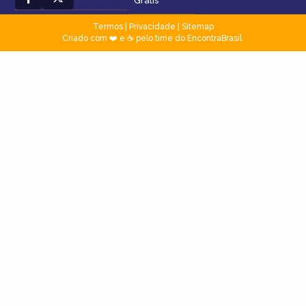
Grátis
Termos
|
Privacidade
|
Sitemap
Criado com ❤️ e ☕ pelo time do EncontraBrasil