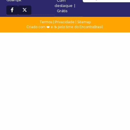
Com
destaque
|
Grátis
Termos
|
Privacidade
|
Sitemap
Criado com ❤️ e ☕ pelo time do EncontraBrasil