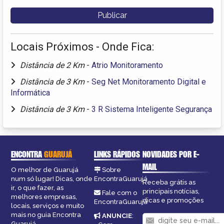
Locais Próximos - Onde Fica:
Distância de 2 Km
-
Atrio Monitoramento
Distância de 3 Km
-
Seg Net Monitoramento Digital e
Informática
Distância de 3 Km
-
3 R Sistema Inteligente Segurança
ENCONTRA
GUARUJÁ
LINKS RÁPIDOS
NOVIDADES POR E-
MAIL
O melhor de Guarujá
Sobre
num só lugar! Dicas, onde
EncontraGuarujá
Receba grátis as
ir, o que fazer, as
principais notícias,
Fale com o
melhores empresas,
dicas e promoções
EncontraGuarujá
locais, serviços e muito
mais no guia Encontra
ANUNCIE
:
Guarujá.