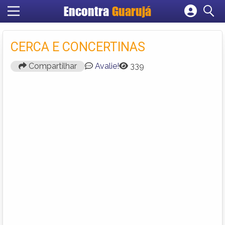
Encontra
Guarujá
Cadastrar empresa
Fazer login
CERCA E CONCERTINAS
Criar conta
Compartilhar
Avalie!
339