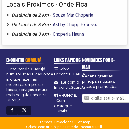
Locais Próximos - Onde Fica:
Distância de 2 Km
-
Souza Mar Choperia
Distância de 3 Km
-
Ashby Chopp Express
Distância de 3 Km
-
Choperia Haans
ENCONTRA
GUARUJÁ
LINKS RÁPIDOS
NOVIDADES POR E-
MAIL
O melhor de Guarujá
Sobre
num só lugar! Dicas, onde
EncontraGuarujá
Receba grátis as
ir, o que fazer, as
principais notícias,
Fale com o
melhores empresas,
dicas e promoções
EncontraGuarujá
locais, serviços e muito
mais no guia Encontra
ANUNCIE
:
Guarujá.
Com
destaque
|
Grátis
Termos
|
Privacidade
|
Sitemap
Criado com ❤️ e ☕ pelo time do EncontraBrasil