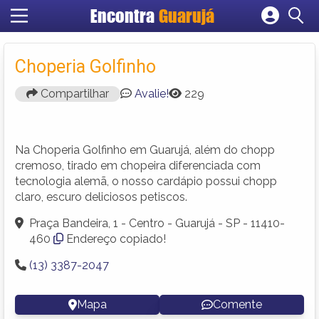
Encontra
Guarujá
Cadastrar empresa
Fazer login
Choperia Golfinho
Criar conta
Compartilhar
Avalie!
229
Na Choperia Golfinho em Guarujá, além do chopp
cremoso, tirado em chopeira diferenciada com
tecnologia alemã, o nosso cardápio possui chopp
claro, escuro deliciosos petiscos.
Praça Bandeira, 1 - Centro - Guarujá - SP - 11410-
460
Endereço copiado!
(13) 3387-2047
Mapa
Comente