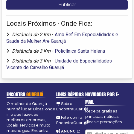
Locais Próximos - Onde Fica:
Distância de 2 Km
-
Amb Ref Em Especialidades e
Saude da Mulher Are Guarujá
Distância de 3 Km
-
Policlínica Santa Helena
Distância de 3 Km
-
Unidade de Especialidades
Vicente de Carvalho Guarujá
ENCONTRA
GUARUJÁ
LINKS RÁPIDOS
NOVIDADES POR E-
MAIL
O melhor de Guarujá
Sobre
num só lugar! Dicas, onde
EncontraGuarujá
Receba grátis as
ir, o que fazer, as
principais notícias,
Fale com o
melhores empresas,
dicas e promoções
EncontraGuarujá
locais, serviços e muito
mais no guia Encontra
ANUNCIE
: