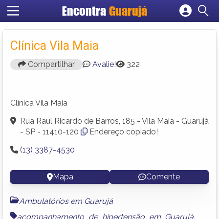
Encontra
Guarujá
Cadastrar empresa
Fazer login
Clínica Vila Maia
Criar conta
Compartilhar
Avalie!
322
Clínica Vila Maia
Rua Raul Ricardo de Barros, 185 - Vila Maia - Guarujá
- SP - 11410-120
Endereço copiado!
(13) 3387-4530
Mapa
Comente
Ambulatórios em Guarujá
acompanhamento de hipertensão em Guarujá
,