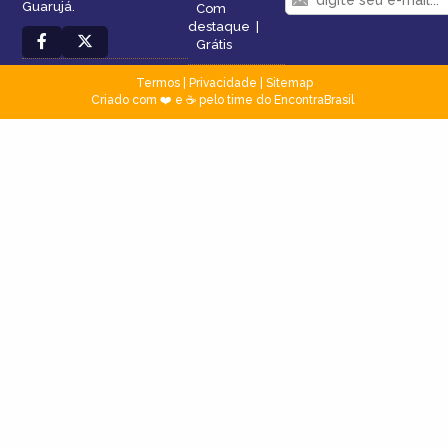
Guarujá.
Com
destaque
|
Grátis
Termos
|
Privacidade
|
Sitemap
Criado com ❤️ e ☕ pelo time do EncontraBrasil