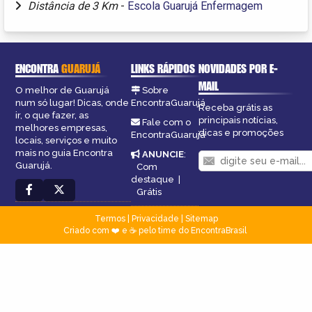
Distância de 3 Km
-
Escola Guarujá Enfermagem
ENCONTRA
GUARUJÁ
LINKS RÁPIDOS
NOVIDADES POR E-
MAIL
O melhor de Guarujá
Sobre
num só lugar! Dicas, onde
EncontraGuarujá
Receba grátis as
ir, o que fazer, as
principais notícias,
Fale com o
melhores empresas,
dicas e promoções
EncontraGuarujá
locais, serviços e muito
mais no guia Encontra
ANUNCIE
:
Guarujá.
Com
destaque
|
Grátis
Termos
|
Privacidade
|
Sitemap
Criado com ❤️ e ☕ pelo time do EncontraBrasil