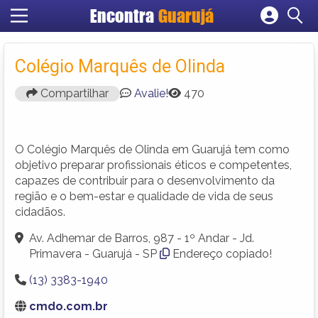
Encontra
Guarujá
Cadastrar empresa
Fazer login
Colégio Marquês de Olinda
Criar conta
Compartilhar
Avalie!
470
O Colégio Marquês de Olinda em Guarujá tem como
objetivo preparar profissionais éticos e competentes,
capazes de contribuir para o desenvolvimento da
região e o bem-estar e qualidade de vida de seus
cidadãos.
Av. Adhemar de Barros, 987 - 1º Andar - Jd.
Primavera - Guarujá - SP
Endereço copiado!
(13) 3383-1940
cmdo.com.br